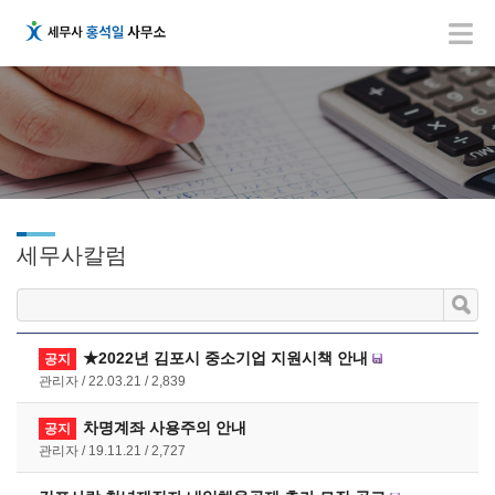
세무사칼럼
★2022년 김포시 중소기업 지원시책 안내
공지
관리자
22.03.21
2,839
차명계좌 사용주의 안내
공지
관리자
19.11.21
2,727